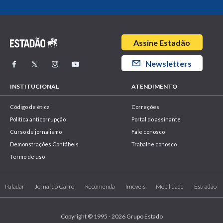
Assine Estadão
Newsletters
INSTITUCIONAL
ATENDIMENTO
Código de ética
Correções
Politica anticorrupção
Portal do assinante
Curso de jornalismo
Fale conosco
Demonstrações Contábeis
Trabalhe conosco
Termo de uso
Paladar
Jornal do Carro
Recomenda
Imóveis
Mobilidade
Estradão
Copyright © 1995 - 2026 Grupo Estado