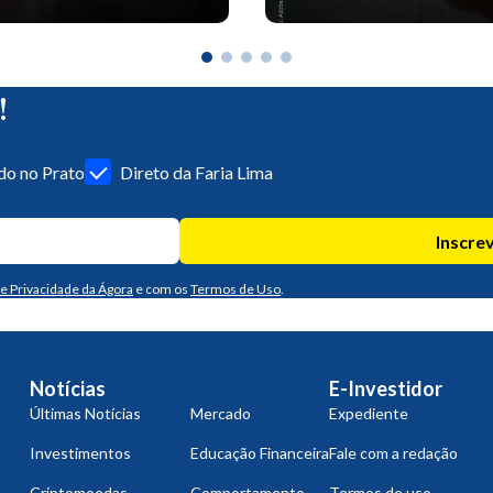
!
o no Prato
Direto da Faria Lima
Inscre
de Privacidade da Ágora
e com os
Termos de Uso
.
Notícias
E-Investidor
Últimas Notícias
Mercado
Expediente
Investimentos
Educação Financeira
Fale com a redação
Criptomoedas
Comportamento
Termos de uso