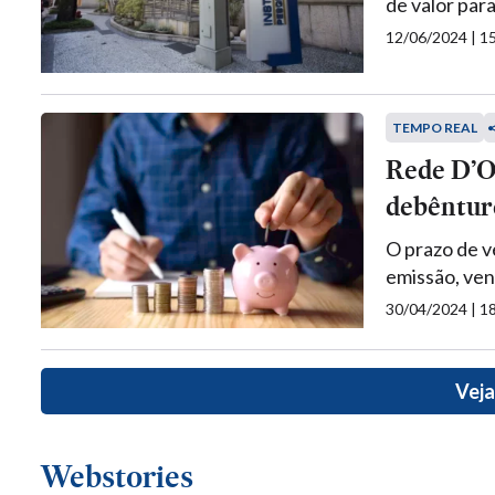
de valor para
12/06/2024 | 
TEMPO REAL
Rede D’O
debênture
O prazo de v
emissão, ven
30/04/2024 | 
Veja
Webstories