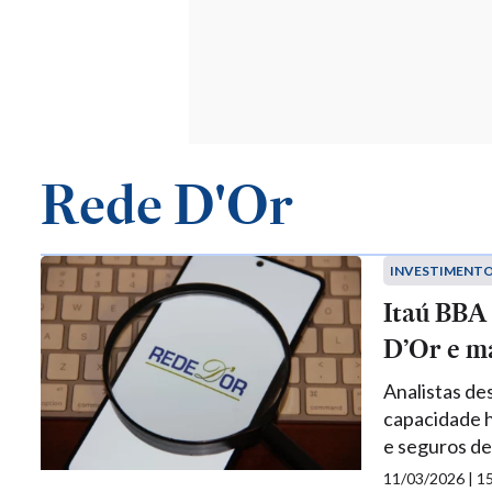
Rede D'Or
INVESTIMENT
Itaú BBA 
D’Or e m
Analistas de
capacidade h
e seguros d
11/03/2026 | 