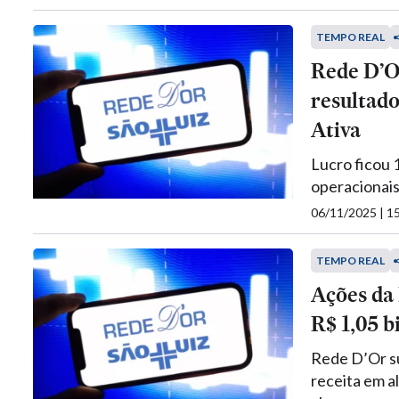
TEMPO REAL
Rede D’O
resultado
Ativa
Lucro ficou 
operacionai
06/11/2025 | 
TEMPO REAL
Ações da
R$ 1,05 b
Rede D’Or su
receita em a