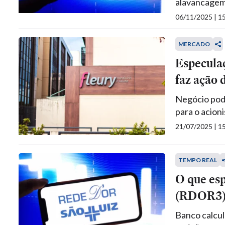
alavancagem 
06/11/2025 | 
MERCADO
Especula
faz ação 
Negócio pod
para o acion
21/07/2025 | 
TEMPO REAL
O que esp
(RDOR3) n
Banco calcul