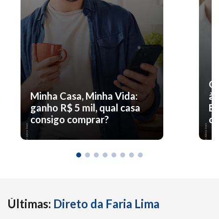
O 
Minha Casa, Minha Vida:
à 
ganho R$ 5 mil, qual casa
En
consigo comprar?
co
Últimas:
Direto da Faria Lima