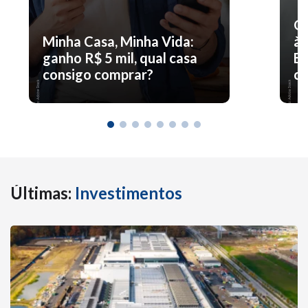
O 
Minha Casa, Minha Vida:
à 
ganho R$ 5 mil, qual casa
En
consigo comprar?
co
Últimas:
Investimentos