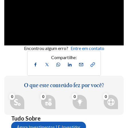
Encontrou algum erro?
Entre em contato
Compartilhe:
O que este conteúdo fez por você?
0
0
0
0
Tudo Sobre
Ágora Investimentos | E-Investidor