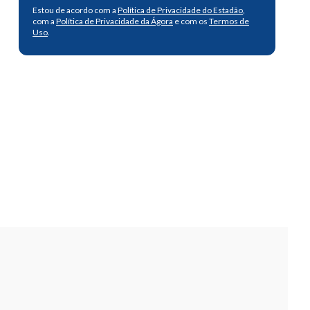
Estou de acordo com a
Política de Privacidade do Estadão
,
com a
Política de Privacidade da Ágora
e com os
Termos de
Uso
.