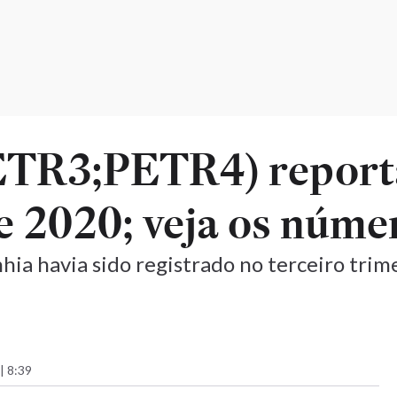
ETR3;PETR4) report
e 2020; veja os núme
ia havia sido registrado no terceiro trime
| 8:39