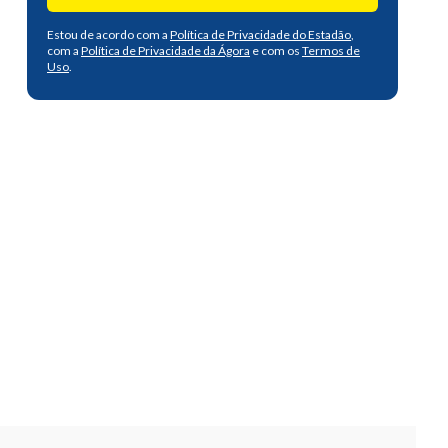
Estou de acordo com a
Política de Privacidade do Estadão
,
com a
Política de Privacidade da Ágora
e com os
Termos de
Uso
.