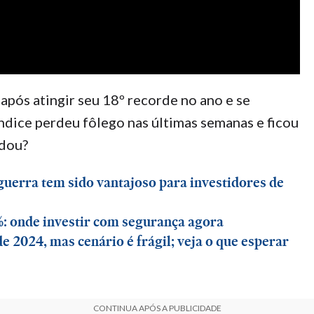
após atingir seu 18º recorde no ano e se
ndice perdeu fôlego nas últimas semanas e ficou
udou?
uerra tem sido vantajoso para investidores de
%: onde investir com segurança agora
e 2024, mas cenário é frágil; veja o que esperar
CONTINUA APÓS A PUBLICIDADE