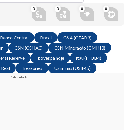
0
0
0
0
?
Banco Central
Brasil
C&A (CEAB3)
or
CSN (CSNA3)
CSN Mineração (CMIN3)
eral Reserve
Ibovespa hoje
Itaú (ITUB4)
Real
Treasuries
Usiminas (USIM5)
Publicidade