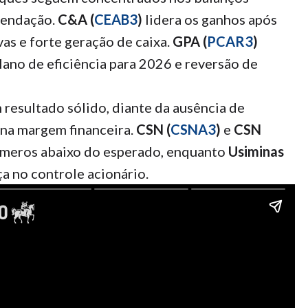
mendação.
C&A (
CEAB3
)
lidera os ganhos após
vas e forte geração de caixa.
GPA (
PCAR3
)
ano de eficiência para 2026 e reversão de
resultado sólido, diante da ausência de
 na margem financeira.
CSN (
CSNA3
)
e
CSN
meros abaixo do esperado, enquanto
Usiminas
 no controle acionário.