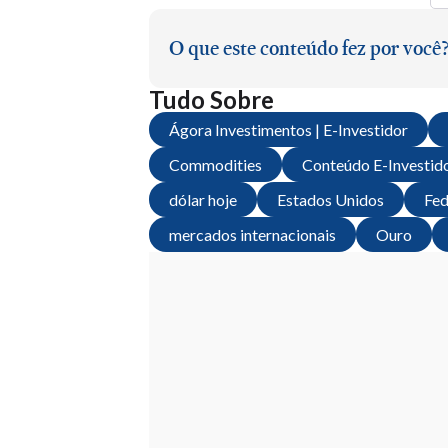
O que este conteúdo fez por você
Tudo Sobre
Ágora Investimentos | E-Investidor
Commodities
Conteúdo E-Investid
dólar hoje
Estados Unidos
Fed
mercados internacionais
Ouro