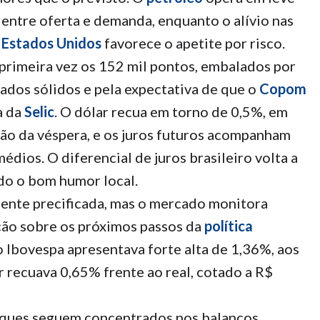
s entre oferta e demanda, enquanto o alívio nas
e
Estados Unidos
favorece o apetite por risco.
 primeira vez os 152 mil pontos, embalados por
ados sólidos e pela expectativa de que o
Copom
a da
Selic
. O dólar recua em torno de 0,5%, em
ão da véspera, e os juros futuros acompanham
dios. O diferencial de juros brasileiro volta a
ndo o bom humor local.
nte precificada, mas o mercado monitora
ão sobre os próximos passos da
política
 o Ibovespa apresentava forte alta de 1,36%, aos
 recuava 0,65% frente ao real, cotado a R$
taques seguem concentrados nos balanços