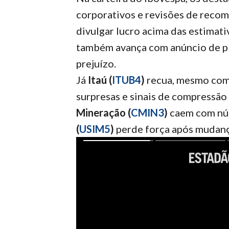
corporativos e revisões de reco
divulgar lucro acima das estimati
também avança com anúncio de pl
prejuízo.
Já
Itaú (
ITUB4
)
recua, mesmo com 
surpresas e sinais de compressão
Mineração (
CMIN3
)
caem com nú
(
USIM5
)
perde força após mudança