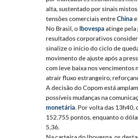
alta, sustentado por sinais misto
tensões comerciais entre
China
No Brasil, o
Ibovespa
atinge pela
resultados corporativos consider
sinalize o início do ciclo de qued
movimento de ajuste após a press
com leve baixa nos vencimentos mé
atrair fluxo estrangeiro, reforça
A decisão do Copom está amplame
possíveis mudanças na comunicaç
monetária
. Por volta das 13h40,
152.755 pontos, enquanto o dólar
5,36.
Na carteira do Ibovespa, os des