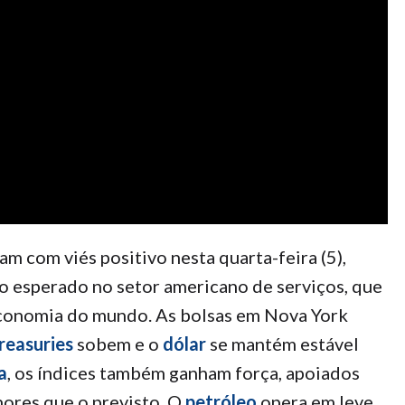
m com viés positivo nesta quarta-feira (5),
o esperado no setor americano de serviços, que
 economia do mundo. As bolsas em Nova York
reasuries
sobem e o
dólar
se mantém estável
a
, os índices também ganham força, apoiados
ores que o previsto. O
petróleo
opera em leve