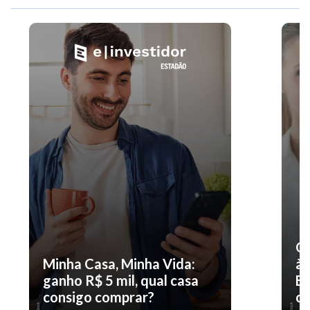
O 
Minha Casa, Minha Vida:
à 
ganho R$ 5 mil, qual casa
En
consigo comprar?
co